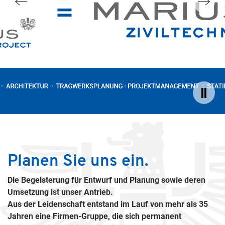
BIOART CAMPUS
MCD FLORIDSDORF
BioArt Campus
INGGenial 2024
McD Floridsdorf
FF KÖSTENDORF
Lexus Inzersdorf
Zur Referenz FF Köstendorf
Jetzt ansehen
Jetzt ansehen
Jetzt ansehen
1
2
3
4
5
6
Planen Sie uns ein.
Die Begeisterung für Entwurf und Planung sowie deren
Umsetzung ist unser Antrieb.
Aus der Leidenschaft entstand im Lauf von mehr als 35
Jahren eine Firmen-Gruppe, die sich permanent