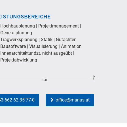
EISTUNGSBEREICHE
Hochbauplanung | Projektmanagement |
Generalplanung
Tragwerksplanung | Statik | Gutachten
Bausoftware | Visualisierung | Animation
Innenarchitektur dzt. nicht ausgeübt |
Projektabwicklung
350
43 662 62 35 77-0
office@marius.at