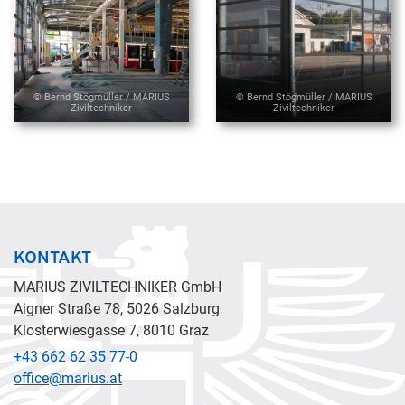
© Bernd Stögmüller / MARIUS
© Bernd Stögmüller / MARIUS
Ziviltechniker
Ziviltechniker
KONTAKT
MARIUS ZIVILTECHNIKER GmbH
Aigner Straße 78, 5026 Salzburg
Klosterwiesgasse 7, 8010 Graz
+43 662 62 35 77-0
office@marius.at