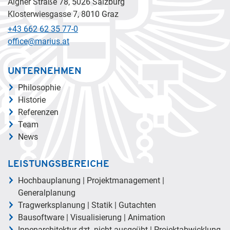
Aigner Straße 78, 5026 Salzburg
Klosterwiesgasse 7, 8010 Graz
+43 662 62 35 77-0
office@marius.at
UNTERNEHMEN
Philosophie
Historie
Referenzen
Team
News
LEISTUNGSBEREICHE
Hochbauplanung | Projektmanagement |
Generalplanung
Tragwerksplanung | Statik | Gutachten
Bausoftware | Visualisierung | Animation
Innenarchitektur dzt. nicht ausgeübt | Projektabwicklung